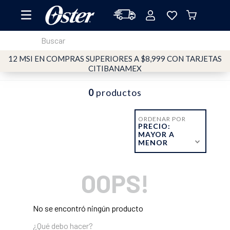
Buscar
12 MSI EN COMPRAS SUPERIORES A $8,999 CON TARJETAS
TÉRMINOS MÁS BUSCADOS
CITIBANAMEX
1
.
oster
0
productos
2
.
licuadoras
3
.
licuadora
ORDENAR POR
PRECIO:
4
.
vidrio
MAYOR A
MENOR
5
.
vaso
6
.
cafetera
OOPS!
7
.
batidora
8
.
horno
No se encontró ningún producto
9
.
tritan
¿Qué debo hacer?