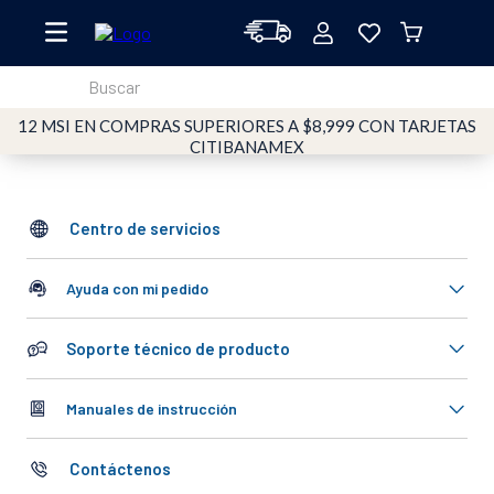
Buscar
12 MSI EN COMPRAS SUPERIORES A $8,999 CON TARJETAS
TÉRMINOS MÁS BUSCADOS
CITIBANAMEX
1
.
oster
2
.
licuadoras
Centro de servicios
3
.
licuadora
4
.
vaso
Ayuda con mi pedido
5
.
vidrio
Soporte técnico de producto
6
.
cafetera
7
.
batidora
Manuales de instrucción
8
.
horno
Contáctenos
9
.
tritan