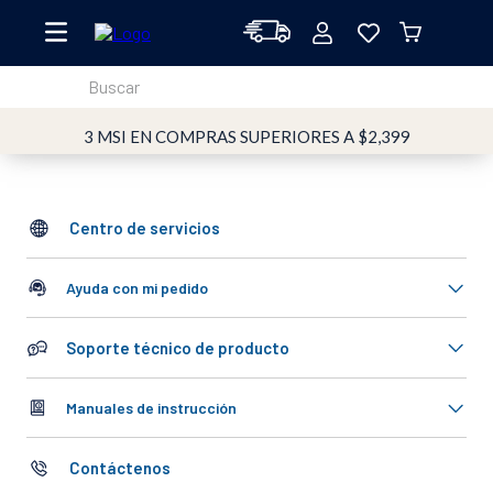
Buscar
TÉRMINOS MÁS BUSCADOS
3 MSI EN COMPRAS SUPERIORES A $2,399
1
.
oster
2
.
licuadoras
Centro de servicios
3
.
licuadora
4
.
vaso
Ayuda con mi pedido
5
.
vidrio
Soporte técnico de producto
6
.
cafetera
7
.
batidora
Manuales de instrucción
8
.
horno
Contáctenos
9
.
tritan