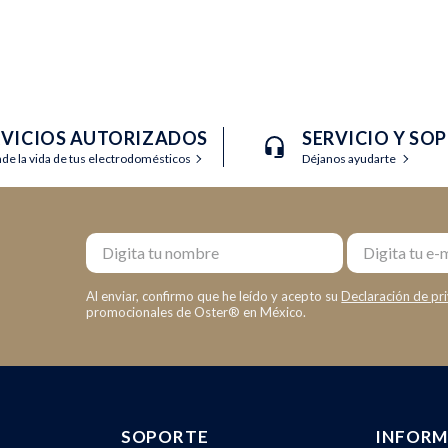
RVICIOS AUTORIZADOS
SERVICIO Y SO
nde la vida de tus electrodomésticos
Déjanos ayudarte
Nombre
Email
Al enviar, confirmo que he leído y acepto su
Declaración de pr
promocionales de Oster® en México.
SOPORTE
INFORM