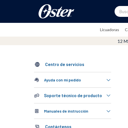
Buscar.
TÉRMINOS MÁS BUSCADOS
Licuadoras
C
1
.
oster
12 M
2
.
licuadoras
3
.
licuadora
4
.
vaso
Centro de servicios
5
.
vidrio
Ayuda con mi pedido
6
.
cafetera
7
.
batidora
Soporte técnico de producto
8
.
horno
Manuales de instrucción
9
.
tritan
10
.
cocinar
Contáctenos