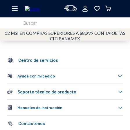
Buscar
12 MSI EN COMPRAS SUPERIORES A $8,999 CON TARJETAS
TÉRMINOS MÁS BUSCADOS
CITIBANAMEX
1
.
oster
2
.
licuadoras
Centro de servicios
3
.
licuadora
4
.
vaso
Ayuda con mi pedido
5
.
vidrio
Soporte técnico de producto
6
.
cafetera
7
.
batidora
Manuales de instrucción
8
.
horno
Contáctenos
9
.
tritan