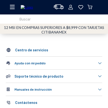
Buscar
12 MSI EN COMPRAS SUPERIORES A $8,999 CON TARJETAS
TÉRMINOS MÁS BUSCADOS
CITIBANAMEX
1
.
oster
2
.
licuadoras
Centro de servicios
3
.
licuadora
4
.
vaso
Ayuda con mi pedido
5
.
vidrio
Soporte técnico de producto
6
.
cafetera
7
.
batidora
Manuales de instrucción
8
.
horno
Contáctenos
9
.
tritan