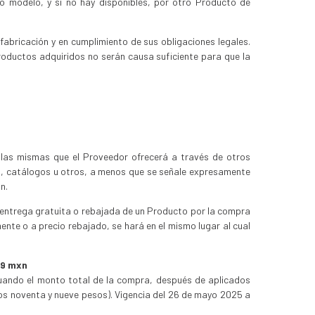
o modelo, y si no hay disponibles, por otro Producto de
abricación y en cumplimiento de sus obligaciones legales.
roductos adquiridos no serán causa suficiente para que la
 las mismas que el Proveedor ofrecerá a través de otros
as, catálogos u otros, a menos que se señale expresamente
n.
 entrega gratuita o rebajada de un Producto por la compra
nte o a precio rebajado, se hará en el mismo lugar al cual
99 mxn
cuando el monto total de la compra, después de aplicados
s noventa y nueve pesos). Vigencia del 26 de mayo 2025 a