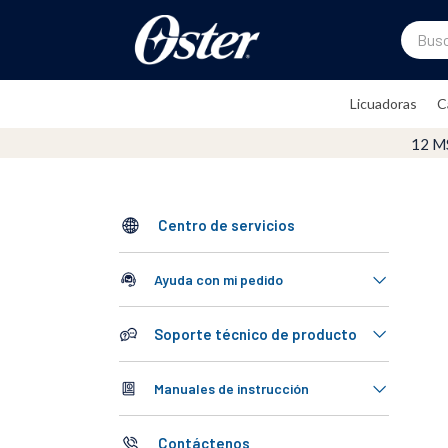
Buscar.
TÉRMINOS MÁS BUSCADOS
Licuadoras
C
1
.
oster
2
.
licuadoras
3
.
licuadora
4
.
vaso
Centro de servicios
5
.
vidrio
Ayuda con mi pedido
6
.
cafetera
7
.
batidora
Soporte técnico de producto
8
.
horno
Manuales de instrucción
9
.
tritan
10
.
cocinar
Contáctenos