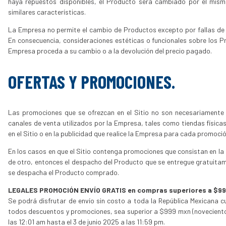
haya repuestos disponibles, el Producto será cambiado por el mism
similares características.
La Empresa no permite el cambio de Productos excepto por fallas de f
En consecuencia, consideraciones estéticas o funcionales sobre los P
Empresa proceda a su cambio o a la devolución del precio pagado.
OFERTAS Y PROMOCIONES.
Las promociones que se ofrezcan en el Sitio no son necesariamente
canales de venta utilizados por la Empresa, tales como tiendas físic
en el Sitio o en la publicidad que realice la Empresa para cada promoció
En los casos en que el Sitio contenga promociones que consistan en la
de otro, entonces el despacho del Producto que se entregue gratuitame
se despacha el Producto comprado.
LEGALES PROMOCIÓN ENVÍO GRATIS en compras superiores a $9
Se podrá disfrutar de envío sin costo a toda la República Mexicana 
todos descuentos y promociones, sea superior a $999 mxn (noveciento
las 12:01 am hasta el 3 de junio 2025 a las 11:59 pm.