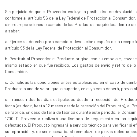
Sin perjuicio de que el Proveedor excluye la posibilidad de devolución
conforme al artículo 56 de la Ley Federal de Protección al Consumidor
dinero, reparaciones o cambio de los Productos adquiridos, dentro del 
a saber:
a. Ejercer su derecho para cambio o devolución después de la recepció
artículo 93 de la Ley Federal de Protección al Consumidor.
b. Restituir al Proveedor el Producto original con su embalaje, envas
mismo estado en que fue recibido. Los gastos de envío y retiro del 
Consumidor.
c. Cumplidas las condiciones antes establecidas, en el caso de camb
Producto o uno de valor igual o superior, en cuyo caso deberá, previo al
d. Transcurridos los días estipulados desde la recepción del Produ
fecha (es decir, hasta 12 meses desde la recepción del Producto), el P
de fábrica. En caso de falla de fábrica durante este período, el Consu
1700. El Proveedor realizará una llamada de seguimiento en las sigu
defectuoso. El Producto ingresará a servicio técnico para verificar si efe
su reparación y, de ser necesario, al reemplazo de piezas defectuosa