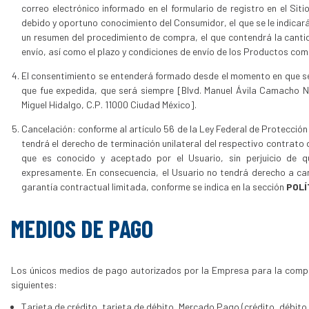
correo electrónico informado en el formulario de registro en el Sit
debido y oportuno conocimiento del Consumidor, el que se le indicará
un resumen del procedimiento de compra, el que contendrá la cantid
envío, así como el plazo y condiciones de envío de los Productos co
El consentimiento se entenderá formado desde el momento en que se e
que fue expedida, que será siempre [Blvd. Manuel Ávila Camacho No
Miguel Hidalgo, C.P. 11000 Ciudad México].
Cancelación: conforme al artículo 56 de la Ley Federal de Protecció
tendrá el derecho de terminación unilateral del respectivo contrat
que es conocido y aceptado por el Usuario, sin perjuicio de q
expresamente. En consecuencia, el Usuario no tendrá derecho a canc
garantía contractual limitada, conforme se indica en la sección
POLÍ
MEDIOS DE PAGO
Los únicos medios de pago autorizados por la Empresa para la compra
siguientes:
Tarjeta de crédito, tarjeta de débito, Mercado Pago (crédito, débito,