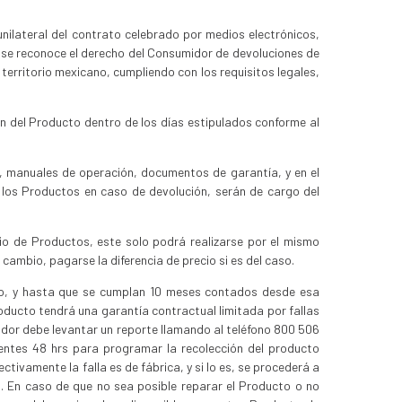
 unilateral del contrato celebrado por medios electrónicos,
, se reconoce el derecho del Consumidor de devoluciones de
territorio mexicano, cumpliendo con los requisitos legales,
n del Producto dentro de los días estipulados conforme al
e, manuales de operación, documentos de garantía, y en el
o los Productos en caso de devolución, serán de cargo del
io de Productos, este solo podrá realizarse por el mismo
 cambio, pagarse la diferencia de precio si es del caso.
cto, y hasta que se cumplan 10 meses contados desde esa
roducto tendrá una garantía contractual limitada por fallas
midor debe levantar un reporte llamando al teléfono 800 506
ientes 48 hrs para programar la recolección del producto
ctivamente la falla es de fábrica, y si lo es, se procederá a
s. En caso de que no sea posible reparar el Producto o no