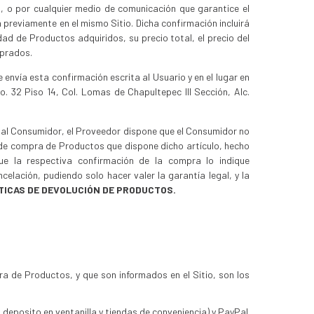
io, o por cualquier medio de comunicación que garantice el
 previamente en el mismo Sitio. Dicha confirmación incluirá
ad de Productos adquiridos, su precio total, el precio del
mprados.
nvía esta confirmación escrita al Usuario y en el lugar en
. 32 Piso 14, Col. Lomas de Chapultepec III Sección, Alc.
n al Consumidor, el Proveedor dispone que el Consumidor no
o de compra de Productos que dispone dicho artículo, hecho
ue la respectiva confirmación de la compra lo indique
elación, pudiendo solo hacer valer la garantía legal, y la
TICAS DE DEVOLUCIÓN DE PRODUCTOS.
 de Productos, y que son informados en el Sitio, son los
 deposito en ventanilla y tiendas de conveniencia) y PayPal