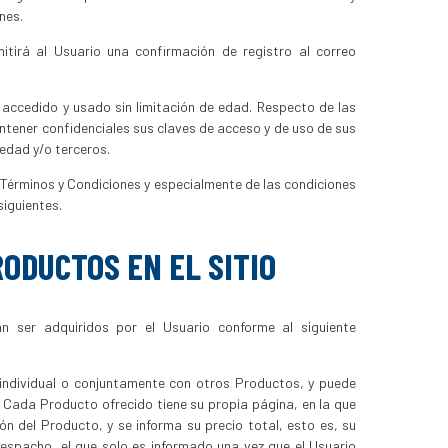
nes.
emitirá al Usuario una confirmación de registro al correo
r accedido y usado sin limitación de edad. Respecto de las
ntener confidenciales sus claves de acceso y de uso de sus
edad y/o terceros.
os Términos y Condiciones y especialmente de las condiciones
iguientes.
ODUCTOS EN EL SITIO
n ser adquiridos por el Usuario conforme al siguiente
individual o conjuntamente con otros Productos, y puede
 Cada Producto ofrecido tiene su propia página, en la que
ón del Producto, y se informa su precio total, esto es, su
l despacho, el que solo es informado una vez que el Usuario